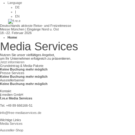
Language
DE
|
EN
Deutschlands aktivste Reise- und Freizeitmesse
Messe München | Eingänge Nord u. Ost
18.–22. Februar 2026
Home
Media Services
Nutzen Sie unser vielfältiges Angebot,
um Ihr Unternehmen erfolgreich zu präsentieren.
Jetzt informieren
Grundeintrag & Media-Pakete
Keine Buchung mehr möglich
Presse Services
Keine Buchung mehr möglich
Ausstellerbanner
Keine Buchung mehr möglich
Kontakt
jl.medien GmbH
f.re.e Media Services
Tel. +49 89 666166-51
info@free-mediaservices.de
Wichtige Links
Media Services
Aussteller-Shop