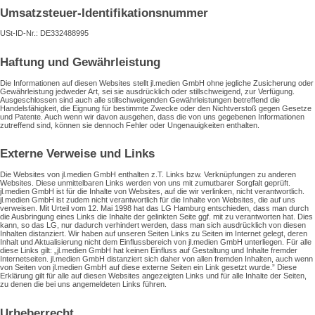
Umsatzsteuer-Identifikationsnummer
USt-ID-Nr.: DE332488995
Haftung und Gewährleistung
Die Informationen auf diesen Websites stellt jl.medien GmbH ohne jegliche Zusicherung oder
Gewährleistung jedweder Art, sei sie ausdrücklich oder stillschweigend, zur Verfügung.
Ausgeschlossen sind auch alle stillschweigenden Gewährleistungen betreffend die
Handelsfähigkeit, die Eignung für bestimmte Zwecke oder den Nichtverstoß gegen Gesetze
und Patente. Auch wenn wir davon ausgehen, dass die von uns gegebenen Informationen
zutreffend sind, können sie dennoch Fehler oder Ungenauigkeiten enthalten.
Externe Verweise und Links
Die Websites von jl.medien GmbH enthalten z.T. Links bzw. Verknüpfungen zu anderen
Websites. Diese unmittelbaren Links werden von uns mit zumutbarer Sorgfalt geprüft.
jl.medien GmbH ist für die Inhalte von Websites, auf die wir verlinken, nicht verantwortlich.
jl.medien GmbH ist zudem nicht verantwortlich für die Inhalte von Websites, die auf uns
verweisen. Mit Urteil vom 12. Mai 1998 hat das LG Hamburg entschieden, dass man durch
die Ausbringung eines Links die Inhalte der gelinkten Seite ggf. mit zu verantworten hat. Dies
kann, so das LG, nur dadurch verhindert werden, dass man sich ausdrücklich von diesen
Inhalten distanziert. Wir haben auf unseren Seiten Links zu Seiten im Internet gelegt, deren
Inhalt und Aktualisierung nicht dem Einflussbereich von jl.medien GmbH unterliegen. Für alle
diese Links gilt: „jl.medien GmbH hat keinen Einfluss auf Gestaltung und Inhalte fremder
Internetseiten. jl.medien GmbH distanziert sich daher von allen fremden Inhalten, auch wenn
von Seiten von jl.medien GmbH auf diese externe Seiten ein Link gesetzt wurde.” Diese
Erklärung gilt für alle auf diesen Websites angezeigten Links und für alle Inhalte der Seiten,
zu denen die bei uns angemeldeten Links führen.
Urheberrecht