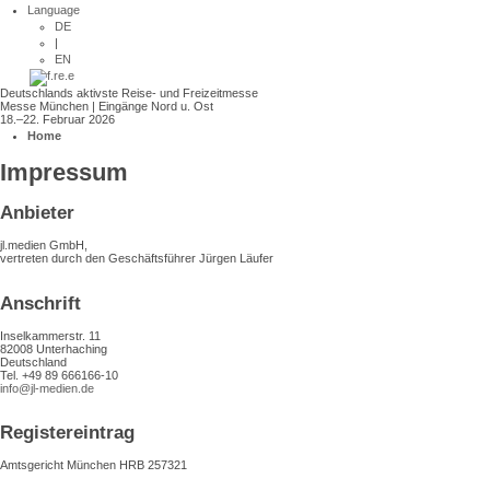
Language
DE
|
EN
Deutschlands aktivste Reise- und Freizeitmesse
Messe München | Eingänge Nord u. Ost
18.–22. Februar 2026
Home
Impressum
Anbieter
jl.medien GmbH,
vertreten durch den Geschäftsführer Jürgen Läufer
Anschrift
Inselkammerstr. 11
82008 Unterhaching
Deutschland
Tel. +49 89 666166-10
info@jl-medien.de
Registereintrag
Amtsgericht München HRB 257321